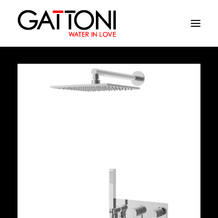
Azienda
Ambienti
Prodotti
Finiture
Media
Dove acquistare
Contatti