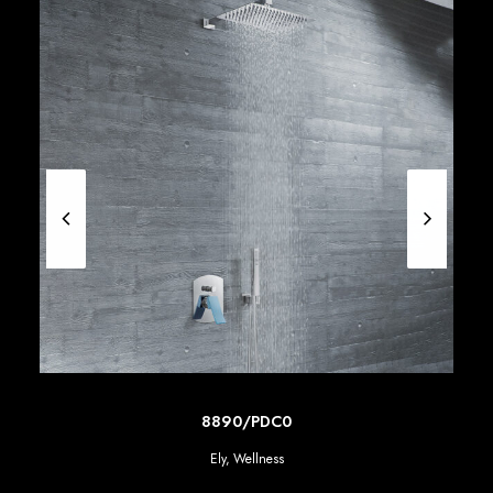
SCOPRI DI PIU'
8890/PDC0
Ely
,
Wellness