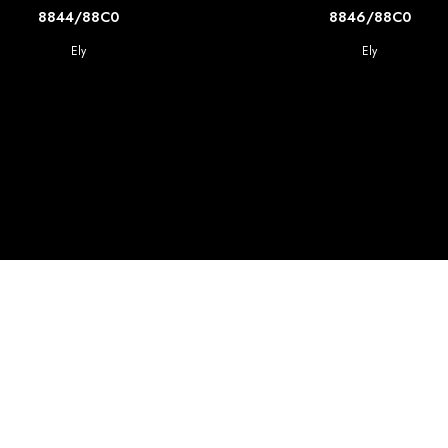
SCOPRI DI PIU'
SCOPRI DI PIU'
8844/88C0
8846/88C0
Ely
Ely