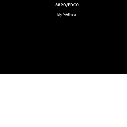
SCOPRI DI PIU'
8890/PDC0
Ely
,
Wellness