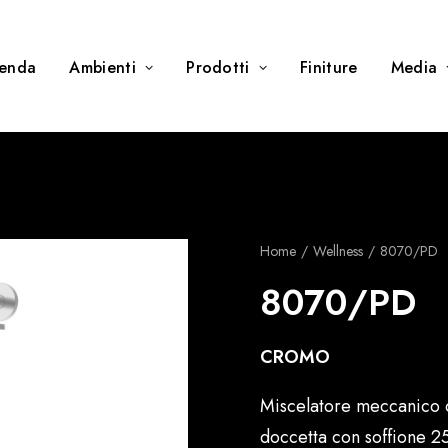
ienda
Ambienti
Prodotti
Finiture
Media
Home
Wellness
8070/PD
8070/PD
CROMO
Miscelatore meccanico 
doccetta con soffione 