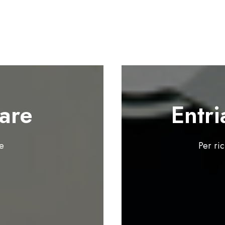
are
Entri
te
Per ri