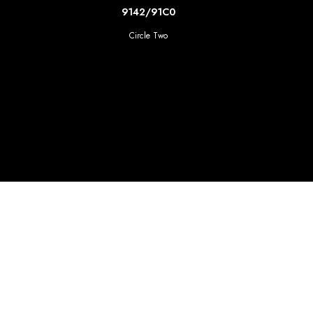
SCOPRI DI PIU'
9142/91C0
Circle Two