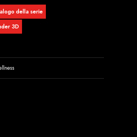
alogo della serie
nder 3D
llness