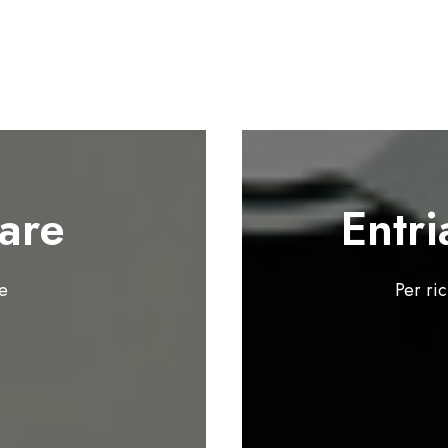
are
Entri
te
Per ri