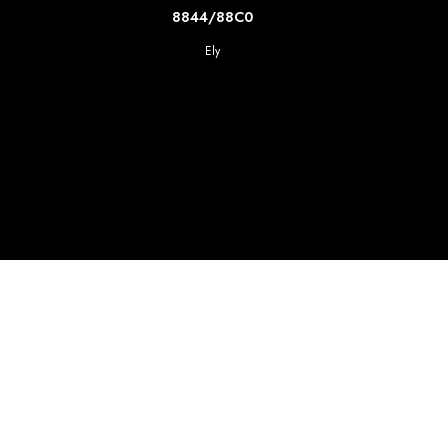
SCOPRI DI PIU'
8844/88C0
Ely