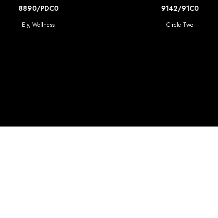
SCOPRI DI PIU'
SCOPRI DI PIU'
8890/PDC0
9142/91C0
Ely
,
Wellness
Circle Two