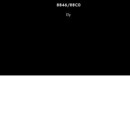
SCOPRI DI PIU'
8846/88C0
Ely