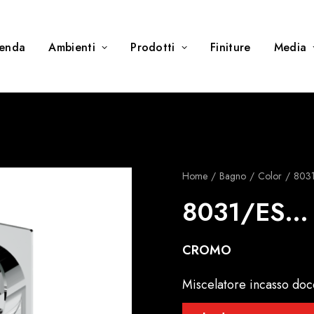
ienda
Ambienti
Prodotti
Finiture
Media
Home
Bagno
Color
803
8031/ES…
CROMO
Miscelatore incasso docc