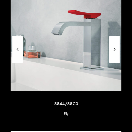
SCOPRI DI PIU'
8844/88C0
Ely