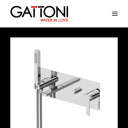
Azienda
Ambienti
Prodotti
Finiture
Media
Dove acquistare
Contatti