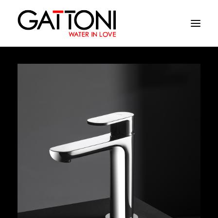
Azienda
Ambienti
Prodotti
Finiture
Media
Dove acquistare
Contatti