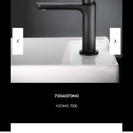
SCOPRI DI PIU'
7004070N0
H2OMIX 7000