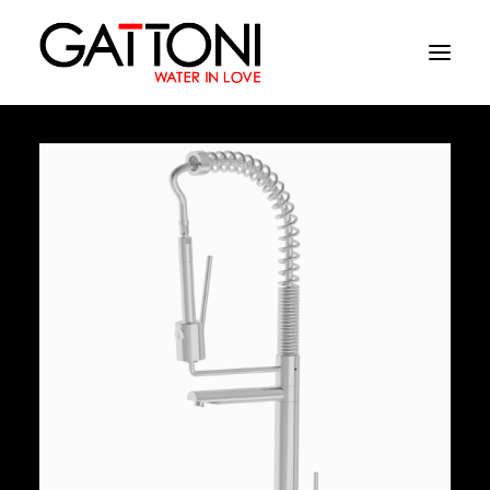
Azienda
Ambienti
Prodotti
Finiture
Media
Dove acquistare
Contatti