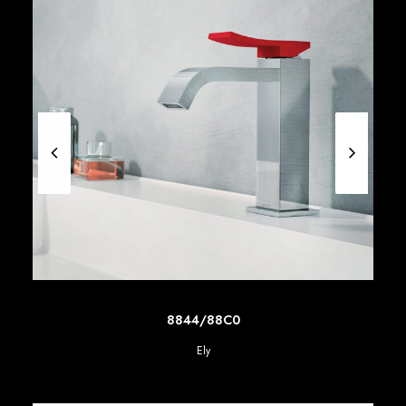
SCOPRI DI PIU'
8844/88C0
Ely