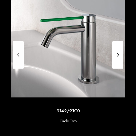
SCOPRI DI PIU'
9142/91C0
Circle Two