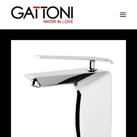
Azienda
Ambienti
Prodotti
Finiture
Media
Dove acquistare
Contatti