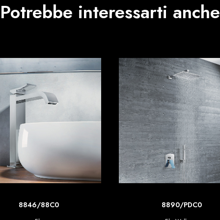
Potrebbe interessarti anche
SCOPRI DI PIU'
SCOPRI DI PIU'
8846/88C0
8890/PDC0