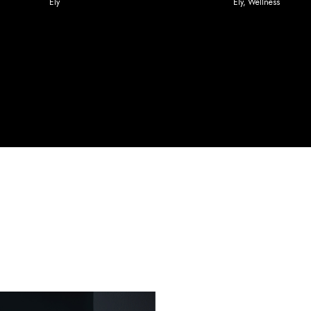
Ely
Ely
,
Wellness