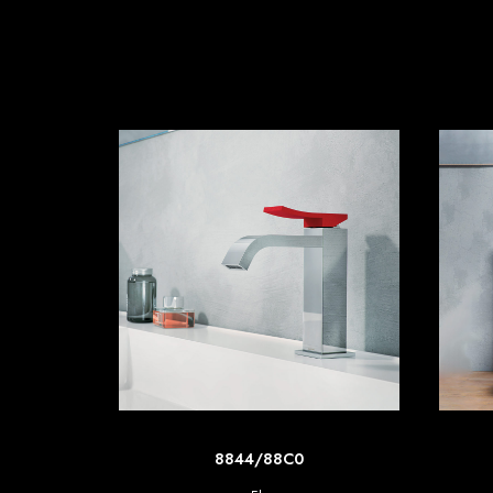
SCOPRI DI PIU'
8844/88C0