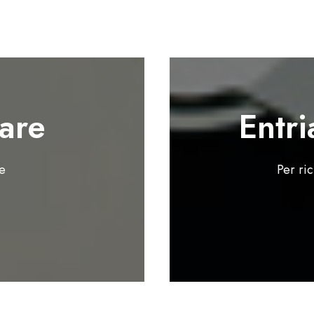
are
Entri
te
Per ri