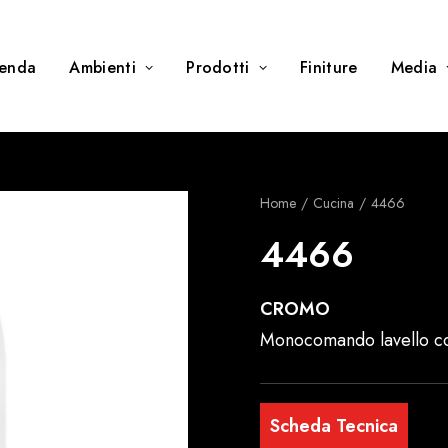
ienda
Ambienti
Prodotti
Finiture
Media
Home
Cucina
4466
4466
CROMO
Monocomando lavello con
Scheda Tecnica