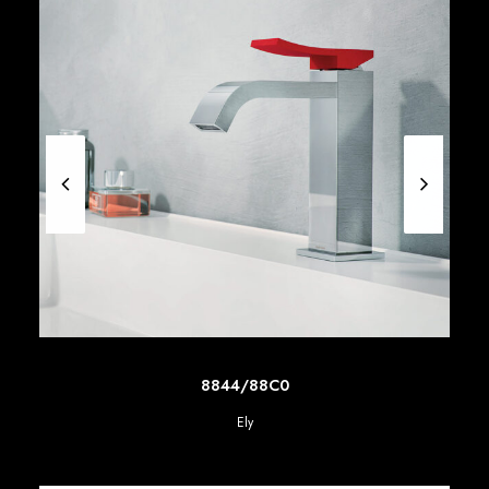
SCOPRI DI PIU'
8844/88C0
Ely