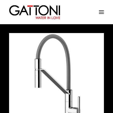
Azienda
Ambienti
Prodotti
Finiture
Media
Dove acquistare
Contatti