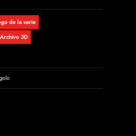
go de la serie
Archivo 3D
golo