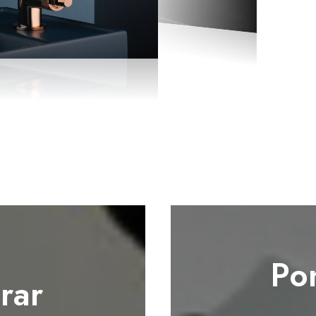
Po
rar