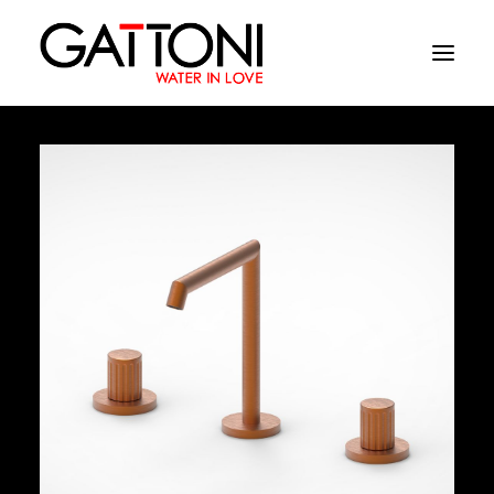
Empresa
Ambientes
Productos
Acabados
Media
Dònde comprar
Contacto