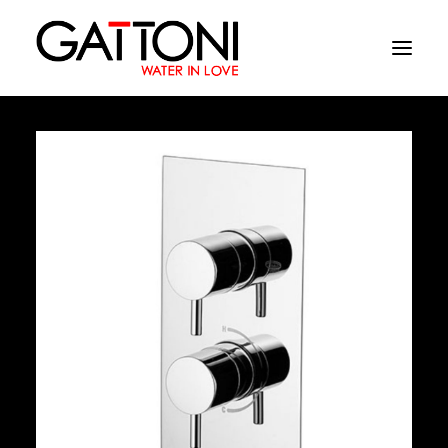
Компания
Oружающая среда
Продукция
Финиши
Media
Где купить
Контакты