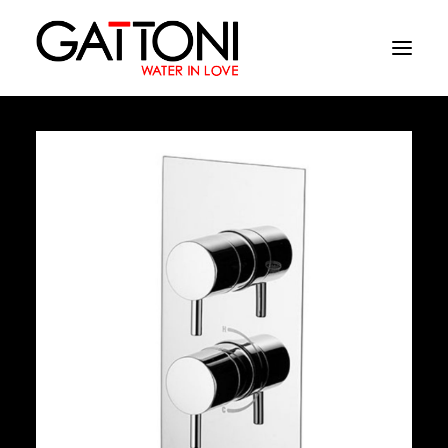
Компания
Oружающая среда
Продукция
Финиши
Media
Где купить
Контакты