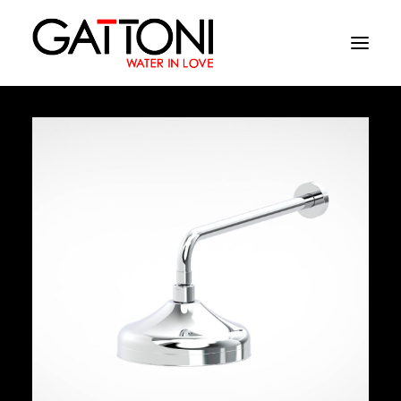
Компания
Oружающая среда
Продукция
Финиши
Media
Где купить
Контакты