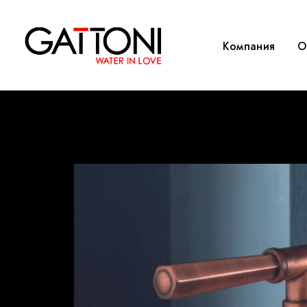
Компания
O