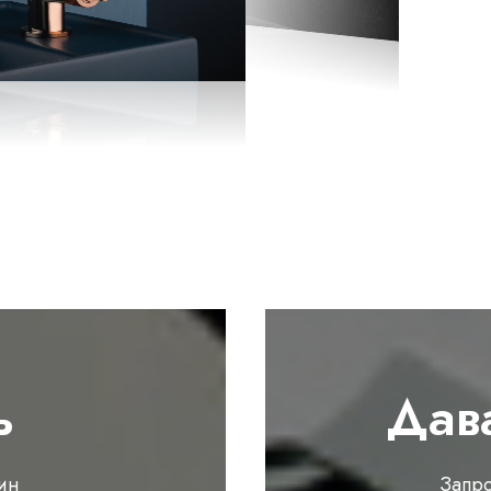
ь
Дав
ин
Запр