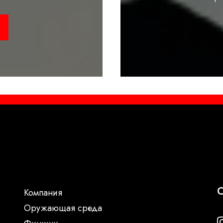
С
Компания
Oружающая среда