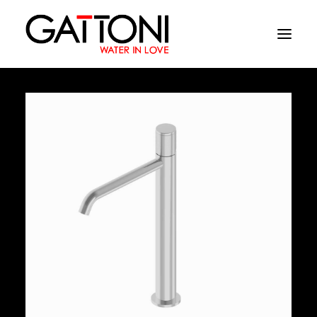
Компания
Oружающая среда
Продукция
Финиши
Media
Где купить
Контакты