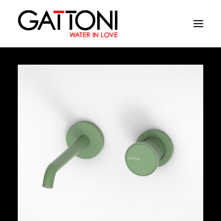
Компания
Oружающая среда
Продукция
Финиши
Media
Где купить
Контакты