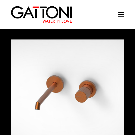
Компания
Oружающая среда
Продукция
Финиши
Media
Где купить
Контакты