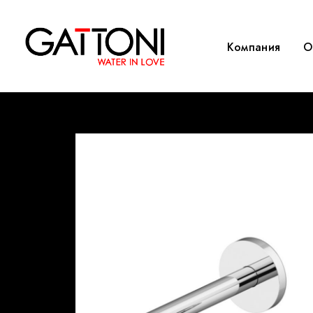
Компания
O