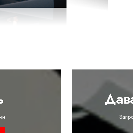
ь
Дав
ин
Запр