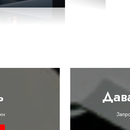
ь
Дав
ин
Запр