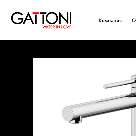
Компания
O