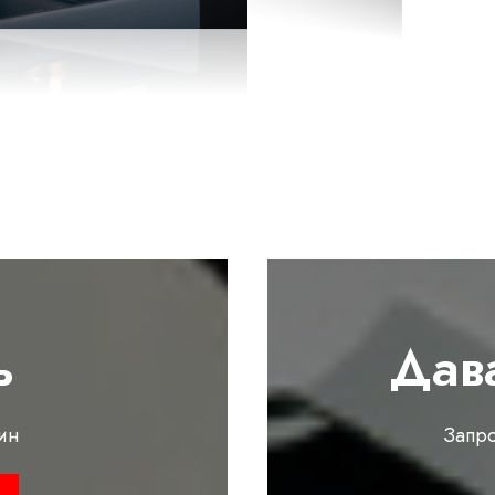
ь
Дав
ин
Запр