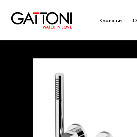
Компания
O