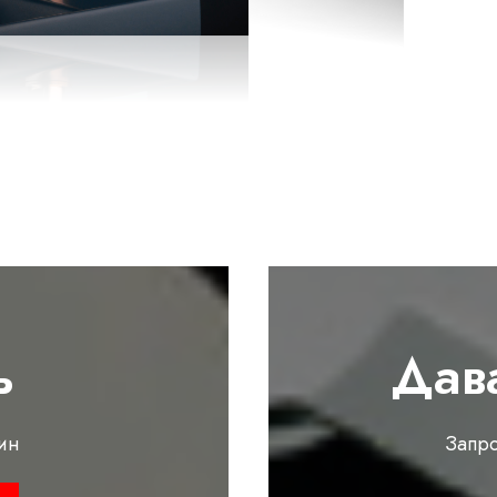
ь
Дав
ин
Запр