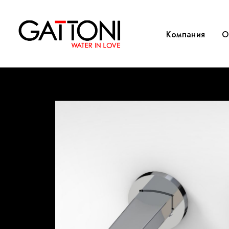
Компания
O