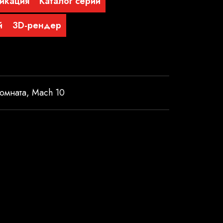
икация
Каталог серии
й
3D-рендер
омната
,
Mach 10