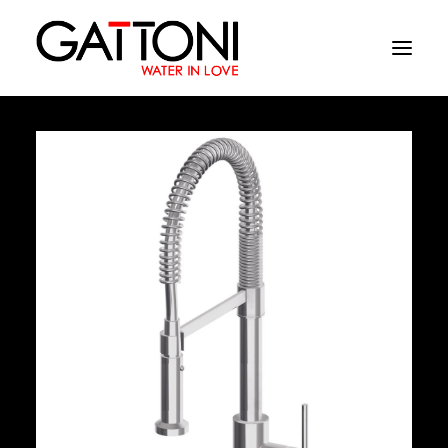
Компания
Oружающая среда
Продукция
Финиши
Media
Где купить
Контакты