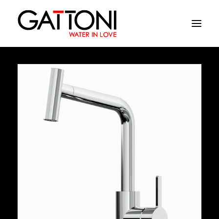
Компания
Oружающая среда
Продукция
Финиши
Media
Где купить
Контакты