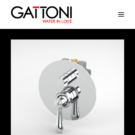
Компания
Oружающая среда
Продукция
Финиши
Media
Где купить
Контакты