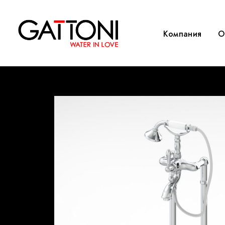
Компания
O