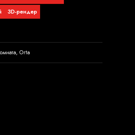
й
3D-рендер
омната
,
Orta