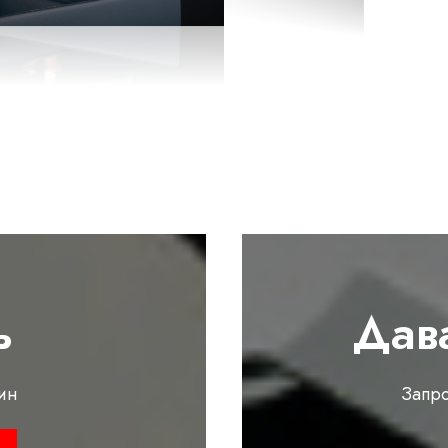
ь
Дав
ин
Запр