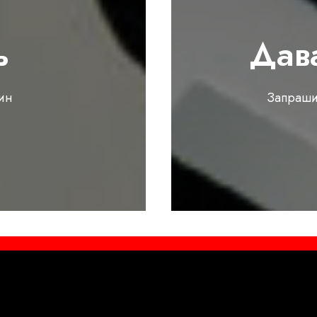
ь
Дав
ин
Запраши