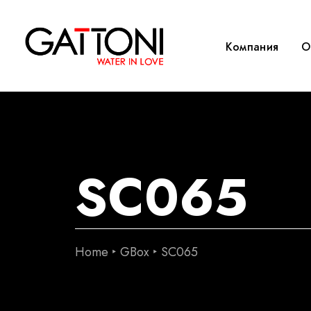
Компания
O
SC065
Home
GBox
SC065