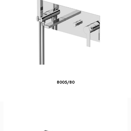
LER MAIS
8005/80