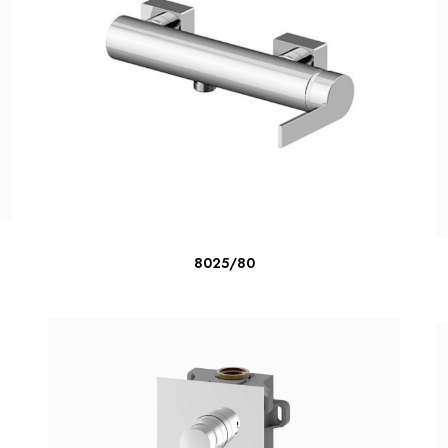
LER MAIS
8025/80