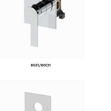
LER MAIS
8031/80CH