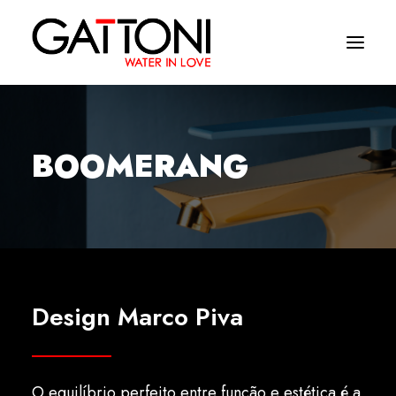
Empresa
BOOMERANG
Ambientes
Produtos
Media
Acabamentos
Design Marco Piva
Onde comprar
Contactos
O equilíbrio perfeito entre função e estética é a