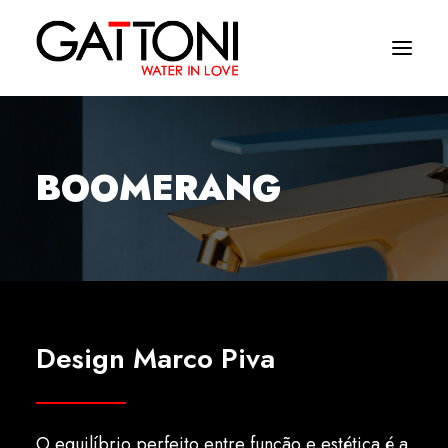
Empresa
BOOMERANG
Ambientes
Produtos
Media
Acabamentos
Design Marco Piva
Onde comprar
Contactos
O equilíbrio perfeito entre função e estética é a