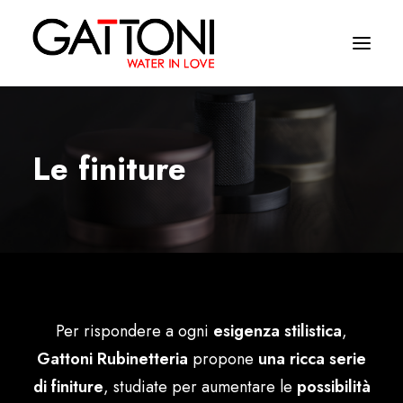
Empresa
Le finiture
Ambientes
Produtos
Media
Acabamentos
Per rispondere a ogni
esigenza stilistica
,
Onde comprar
Gattoni Rubinetteria
propone
una ricca serie
Contactos
di finiture
, studiate per aumentare le
possibilità