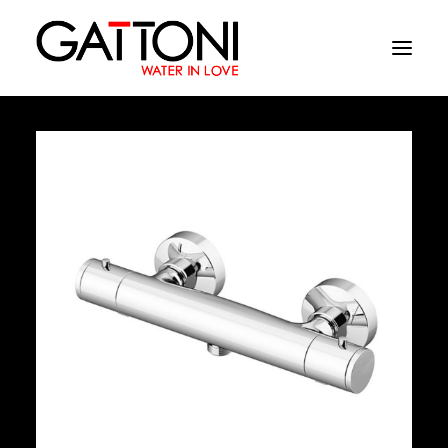
Société
Environnements
Produits
Finitions
Media
Où acheter
Contacts