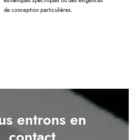
esthétiques spécifiques ou des exigences
de conception particulières.
s entrons en
contact