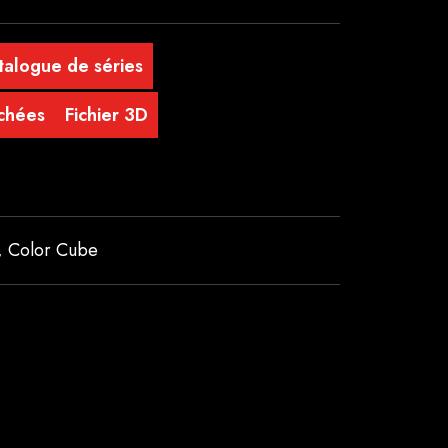
talogue de séries
achées
Fichier 3D
,
Color Cube