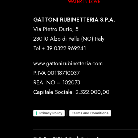
GATTONI RUBINETTERIA S.P.A.
Via Pietro Durio, 5
28010 Alzo di Pella (NO) Italy
Tel
+ 39 0322 969241
www.gattonirubinetteria.com
P.IVA 00118710037
REA: NO – 102073
Capitale Sociale: 2.322.000,00
|
Privacy Policy
Terms and Conditions