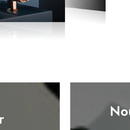
Nou
r