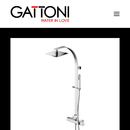
Empresa
Ambientes
Productos
Acabados
Media
Dònde comprar
Contacto