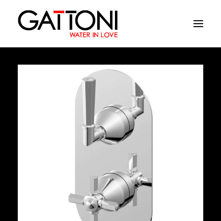
Empresa
Ambientes
Productos
Acabados
Media
Dònde comprar
Contacto