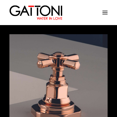
Empresa
Ambientes
Productos
Acabados
Media
Dònde comprar
Contacto