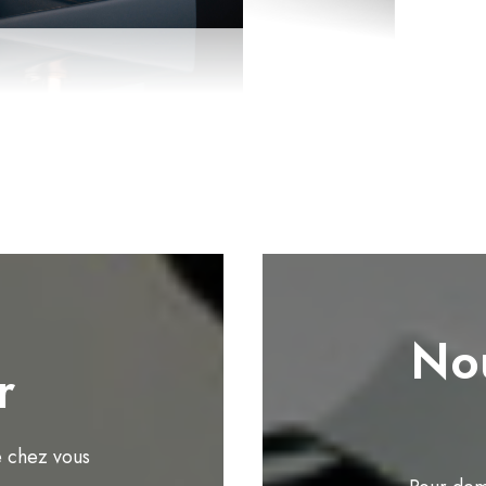
Nou
r
e chez vous