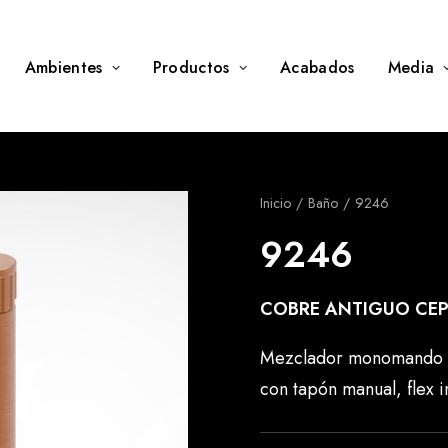
Ambientes
Productos
Acabados
Media
Inicio
Baño
9246
9246
COBRE ANTIGUO CEP
Mezclador monomando la
con tapón manual, flex 