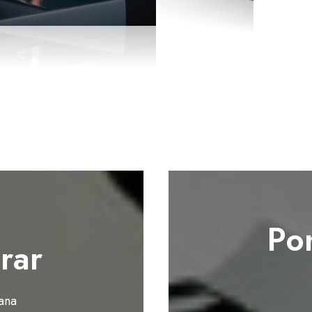
Po
rar
ana