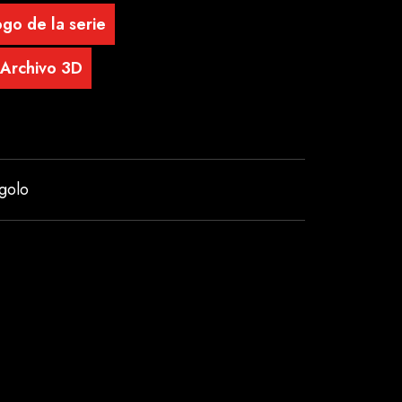
go de la serie
Archivo 3D
golo