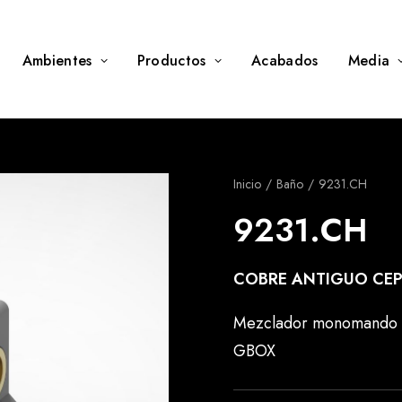
Ambientes
Productos
Acabados
Media
Inicio
Baño
9231.CH
9231.CH
COBRE ANTIGUO CEP
Mezclador monomando de
GBOX