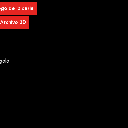
go de la serie
Archivo 3D
golo