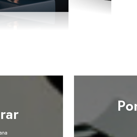
Po
rar
ana