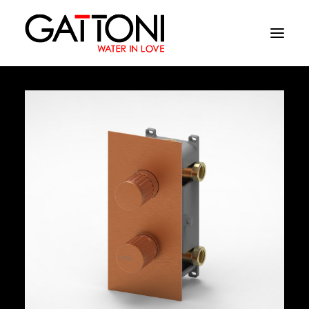
Empresa
Ambientes
Productos
Acabados
Media
Dònde comprar
Contacto