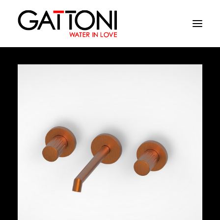
Empresa
Ambientes
Productos
Acabados
Media
Dònde comprar
Contacto