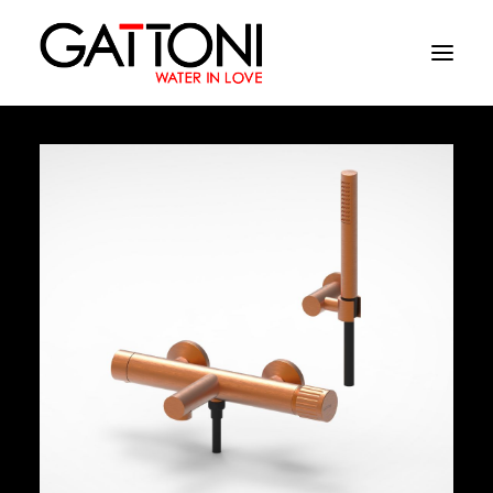
Empresa
Ambientes
Productos
Acabados
Media
Dònde comprar
Contacto