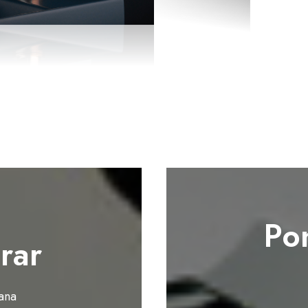
Po
rar
ana