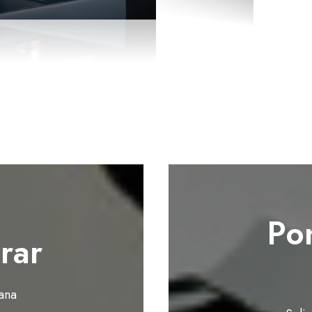
Po
rar
ana