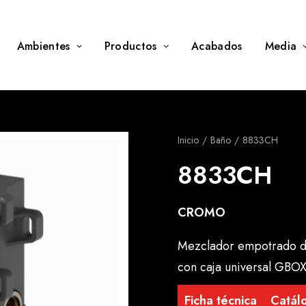
Ambientes
Productos
Acabados
Media
Inicio
Baño
8833CH
8833CH
CROMO
Mezclador empotrado de
con caja universal GBOX
Ficha técnica
Catálo