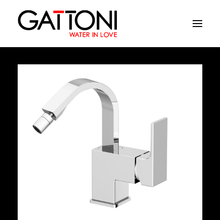
Empresa
Ambientes
Productos
Acabados
Media
Dònde comprar
Contacto