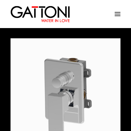
Empresa
Ambientes
Productos
Acabados
Media
Dònde comprar
Contacto