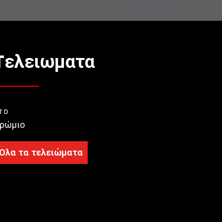
Tελειωματα
TD
ρώμιο
Όλα τα τελειώματα