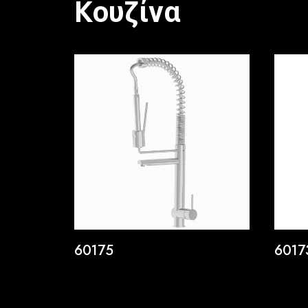
Kουζίνα
60175
6017