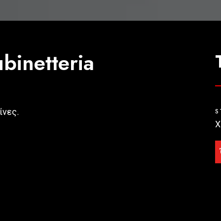
binetteria
ίνες.
S
Χ