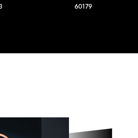
3
60179