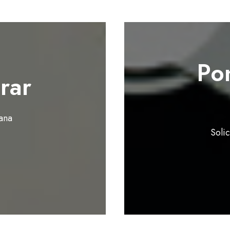
Po
rar
ana
Soli