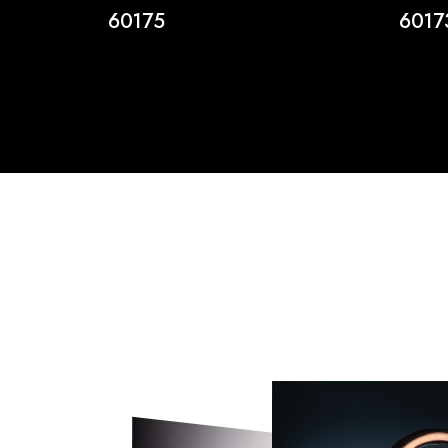
60175
6017