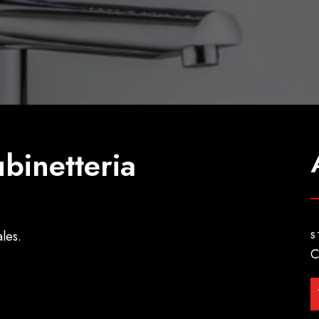
binetteria
les.
S
C