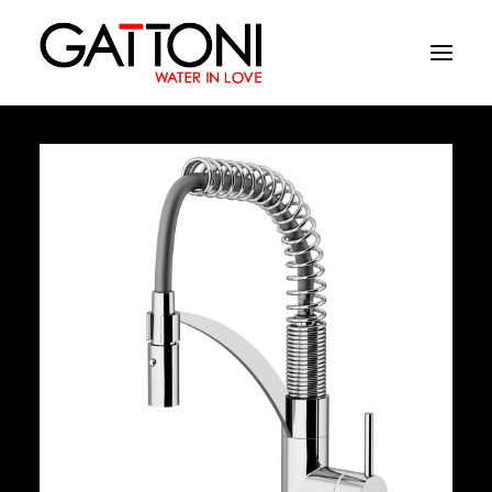
Εταιρεία
Περιβάλλοντα
Προϊόντα
Media
Tελειωματα
Που να αγορασετε
Επαφές