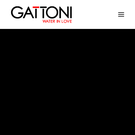
Azienda
Ambienti
Prodotti
Finiture
Retro
Media
Dove acquistare
Contatti