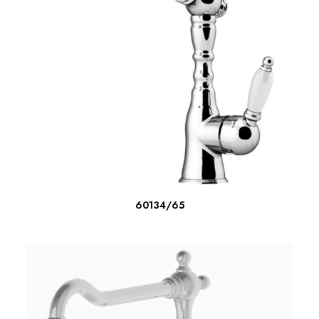
SCOPRI DI PIU'
60134/65