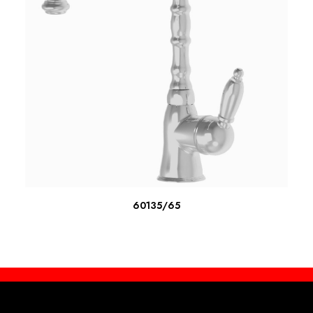
SCOPRI DI PIU'
60135/65