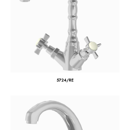
SCOPRI DI PIU'
5724/RE